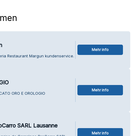
hmen
n
Mehr info
zeria Restaurant Margun kundenservice.
GIO
Mehr info
ERCATO ORO E OROLOGIO
ProCarro SARL Lausanne
Mehr info