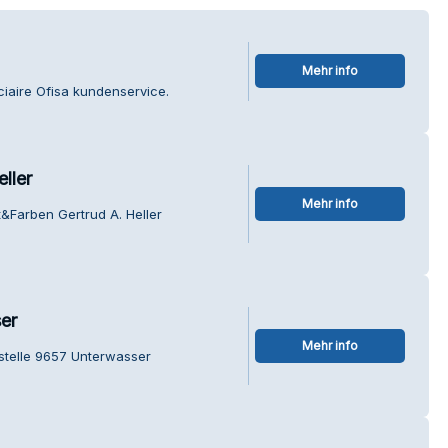
Mehr info
ciaire Ofisa kundenservice.
ller
Mehr info
t&Farben Gertrud A. Heller
er
Mehr info
tstelle 9657 Unterwasser