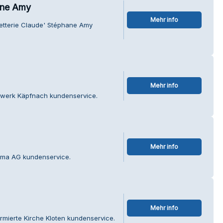
ane Amy
Mehr info
netterie Claude' Stéphane Amy
Mehr info
rgwerk Käpfnach kundenservice.
Mehr info
fima AG kundenservice.
Mehr info
rmierte Kirche Kloten kundenservice.