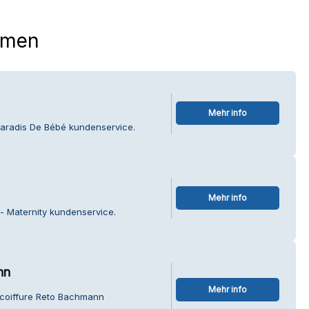
hmen
Mehr info
Paradis De Bébé kundenservice.
Mehr info
- Maternity kundenservice.
nn
Mehr info
ercoiffure Reto Bachmann