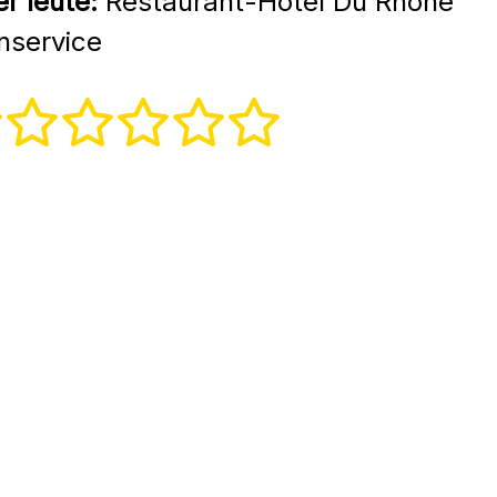
r leute:
Restaurant-Hotel Du Rhône
nservice